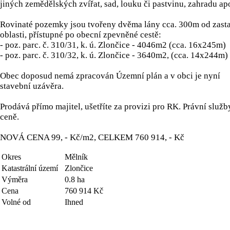
jiných zemědělských zvířat, sad, louku či pastvinu, zahradu ap
Rovinaté pozemky jsou tvořeny dvěma lány cca. 300m od zast
oblasti, přístupné po obecní zpevněné cestě:
- poz. parc. č. 310/31, k. ú. Zlončice - 4046m2 (cca. 16x245m)
- poz. parc. č. 310/32, k. ú. Zlončice - 3640m2, (cca. 14x244m)
Obec doposud nemá zpracován Územní plán a v obci je nyní
stavební uzávěra.
Prodává přímo majitel, ušetříte za provizi pro RK. Právní služb
ceně.
NOVÁ CENA 99, - Kč/m2, CELKEM 760 914, - Kč
Okres
Mělník
Katastrální území
Zlončice
Výměra
0.8 ha
Cena
760 914 Kč
Volné od
Ihned