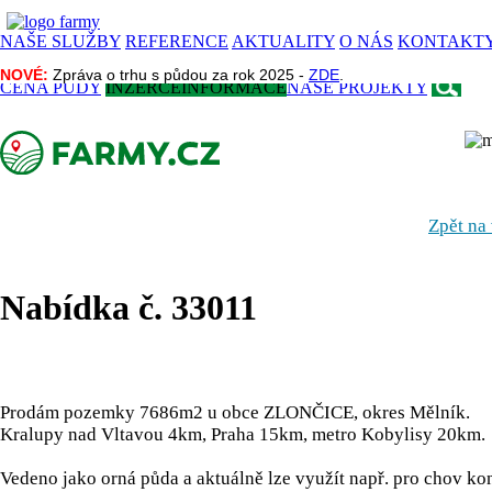
NAŠE SLUŽBY
REFERENCE
AKTUALITY
O NÁS
KONTAKT
NOVÉ:
NOVÉ:
Zpráva o trhu s půdou za rok 2025 -
Zpráva o trhu s půdou za rok 2025 -
ZDE
ZDE
.
.
CENA PŮDY
INZERCE
INFORMACE
NAŠE PROJEKTY
Zpět na
Nabídka č. 33011
Prodám pozemky 7686m2 u obce ZLONČICE, okres Mělník.
Kralupy nad Vltavou 4km, Praha 15km, metro Kobylisy 20km.
Vedeno jako orná půda a aktuálně lze využít např. pro chov kon