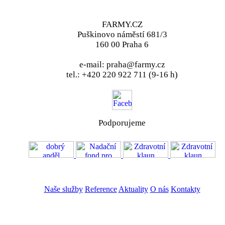
FARMY.CZ
Puškinovo náměstí 681/3
160 00 Praha 6
e-mail: praha@farmy.cz
tel.: +420 220 922 711 (9-16 h)
Podporujeme
VOS
GDPR
Naše služby
Reference
Aktuality
O nás
Kontakty
ZADAT NABÍDKU
ZADAT POPTÁVKU