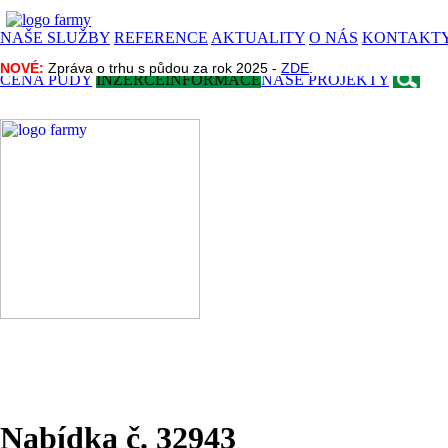
NAŠE SLUŽBY
REFERENCE
AKTUALITY
O NÁS
KONTAKT
NOVÉ:
NOVÉ:
Zpráva o trhu s půdou za rok 2025 -
Zpráva o trhu s půdou za rok 2025 -
ZDE
ZDE
.
.
CENA PŮDY
INZERCE
INFORMACE
NAŠE PROJEKTY
Nabídka č. 32943