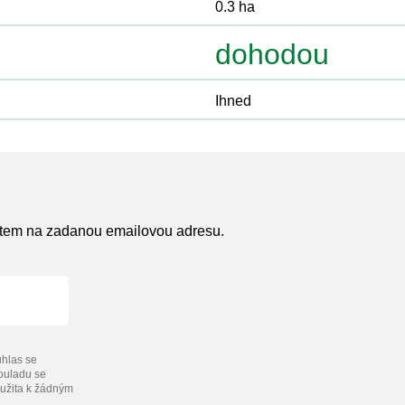
0.3 ha
dohodou
Ihned
atem na zadanou emailovou adresu.
hlas se
souladu se
užita k žádným