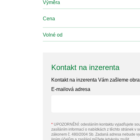
Výměra
Cena
Volné od
Kontakt na inzerenta
Kontakt na inzerenta Vám zašleme obr
E-mailová adresa
*
UPOZORNĚNÍ: odesláním kontaktu vyjadřujete sou
zasíláním informací o nabídkách z těchto stránek v 
zákonem č. 480/2004 Sb. Zadaná adresa nebude vy
jiným účelům a zasílání můžete kdykoliv zrušit.