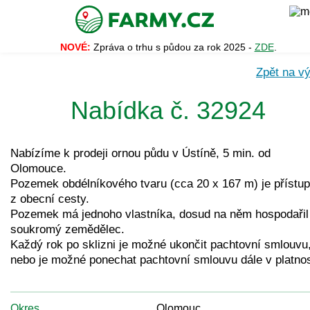
NOVÉ:
Zpráva o trhu s půdou za rok 2025 -
ZDE
.
Zpět na vý
Nabídka č. 32924
Nabízíme k prodeji ornou půdu v Ústíně, 5 min. od
Olomouce.
Pozemek obdélníkového tvaru (cca 20 x 167 m) je přístu
z obecní cesty.
Pozemek má jednoho vlastníka, dosud na něm hospodařil
soukromý zemědělec.
Každý rok po sklizni je možné ukončit pachtovní smlouvu
nebo je možné ponechat pachtovní smlouvu dále v platnos
Okres
Olomouc