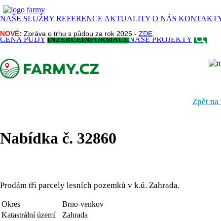
NAŠE SLUŽBY
REFERENCE
AKTUALITY
O NÁS
KONTAKT
NOVÉ:
NOVÉ:
Zpráva o trhu s půdou za rok 2025 -
Zpráva o trhu s půdou za rok 2025 -
ZDE
ZDE
.
.
CENA PŮDY
INZERCE
INFORMACE
NAŠE PROJEKTY
Zpět na
Nabídka č. 32860
Prodám tři parcely lesních pozemků v k.ú. Zahrada.
Okres
Brno-venkov
Katastrální území
Zahrada