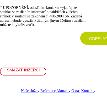
*
UPOZORNĚNÍ: odesláním kontaktu vyjadřujete
souhlas se zasíláním informací o nabídkách z těchto
stránek v souladu se zákonem č. 480/2004 Sb. Zadaná
adresa nebude využita k žádným jiným účelům a zasílání
můžete kdykoliv zrušit.
ODESLA
SMAZAT INZERCI
Naše služby
Reference
Aktuality
O nás
Kontakty
ZADAT NABÍDKU
ZADAT POPTÁVKU