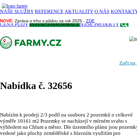
NAŠE SLUŽBY
REFERENCE
AKTUALITY
O NÁS
KONTAKT
NOVÉ:
NOVÉ:
Zpráva o trhu s půdou za rok 2025 -
Zpráva o trhu s půdou za rok 2025 -
ZDE
ZDE
.
.
CENA PŮDY
INZERCE
INFORMACE
NAŠE PROJEKTY
Zpět na
Nabídka č. 32656
Nabízím k prodeji 2/3 podíl na souboru 2 pozemků o celkové
výměře 10161 m2 Pozemky se nacházejí v mírném svahu s
výhledem na Chlum a město. Dle územního plánu jsou pozemk
vedené jako plochy zemědělské s hlavním využitím pro