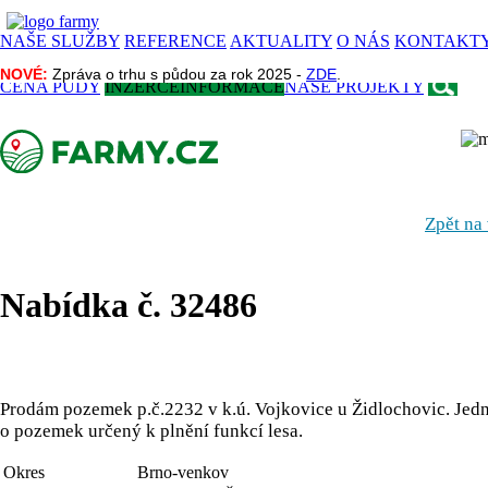
NAŠE SLUŽBY
REFERENCE
AKTUALITY
O NÁS
KONTAKT
NOVÉ:
NOVÉ:
Zpráva o trhu s půdou za rok 2025 -
Zpráva o trhu s půdou za rok 2025 -
ZDE
ZDE
.
.
CENA PŮDY
INZERCE
INFORMACE
NAŠE PROJEKTY
Zpět na
Nabídka č. 32486
Prodám pozemek p.č.2232 v k.ú. Vojkovice u Židlochovic. Jedn
o pozemek určený k plnění funkcí lesa.
Okres
Brno-venkov