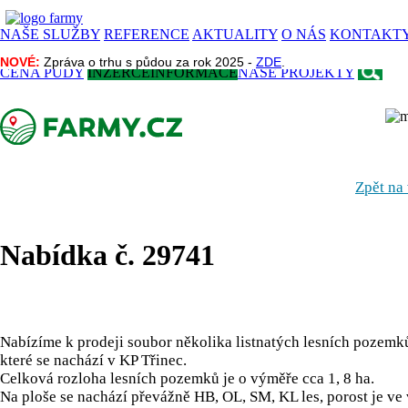
NAŠE SLUŽBY
REFERENCE
AKTUALITY
O NÁS
KONTAKT
NOVÉ:
NOVÉ:
Zpráva o trhu s půdou za rok 2025 -
Zpráva o trhu s půdou za rok 2025 -
ZDE
ZDE
.
.
CENA PŮDY
INZERCE
INFORMACE
NAŠE PROJEKTY
Zpět na
Nabídka č. 29741
Nabízíme k prodeji soubor několika listnatých lesních pozemk
které se nachází v KP Třinec.
Celková rozloha lesních pozemků je o výměře cca 1, 8 ha.
Na ploše se nachází převážně HB, OL, SM, KL les, porost je ve