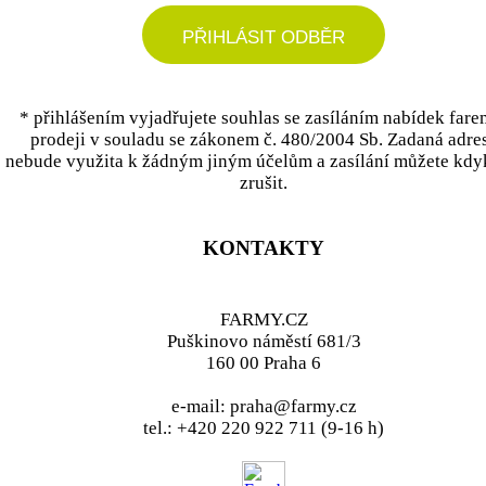
PŘIHLÁSIT ODBĚR
* přihlášením vyjadřujete souhlas se zasíláním nabídek fare
prodeji v souladu se zákonem č. 480/2004 Sb. Zadaná adre
nebude využita k žádným jiným účelům a zasílání můžete kdy
zrušit.
KONTAKTY
FARMY.CZ
Puškinovo náměstí 681/3
160 00 Praha 6
e-mail: praha@farmy.cz
tel.: +420 220 922 711 (9-16 h)