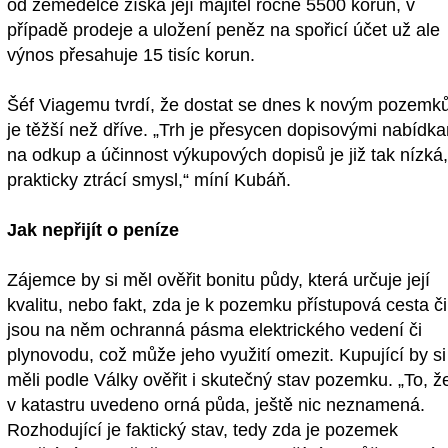
od zemědělce získá její majitel ročně 5500 korun, v
případě prodeje a uložení peněz na spořicí účet už ale
výnos přesahuje 15 tisíc korun.
Šéf Viagemu tvrdí, že dostat se dnes k novým pozem
je těžší než dříve. „Trh je přesycen dopisovými nabídk
na odkup a účinnost výkupových dopisů je již tak nízká
prakticky ztrácí smysl,“ míní Kubáň.
Jak nepřijít o peníze
Zájemce by si měl ověřit bonitu půdy, která určuje její
kvalitu, nebo fakt, zda je k pozemku přístupová cesta či
jsou na něm ochranná pásma elektrického vedení či
plynovodu, což může jeho využití omezit. Kupující by si
měli podle Války ověřit i skutečný stav pozemku. „To, že
v katastru uvedeno orná půda, ještě nic neznamená.
Rozhodující je faktický stav, tedy zda je pozemek