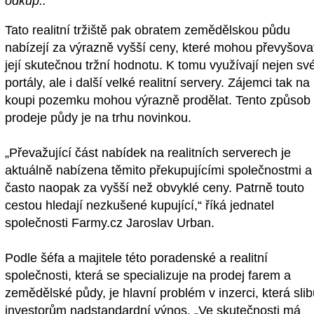
odkup..
Tato realitní tržiště pak obratem zemědělskou půdu
nabízejí za výrazně vyšší ceny, které mohou převyšovat
její skutečnou tržní hodnotu. K tomu využívají nejen sv
portály, ale i další velké realitní servery. Zájemci tak na
koupi pozemku mohou výrazně prodělat. Tento způsob
prodeje půdy je na trhu novinkou.
„Převažující část nabídek na realitních serverech je
aktuálně nabízena těmito překupujícími společnostmi a
často naopak za vyšší než obvyklé ceny. Patrně touto
cestou hledají nezkušené kupující,“ říká jednatel
společnosti Farmy.cz Jaroslav Urban.
Podle šéfa a majitele této poradenské a realitní
společnosti, která se specializuje na prodej farem a
zemědělské půdy, je hlavní problém v inzerci, která slib
investorům nadstandardní výnos. „Ve skutečnosti má