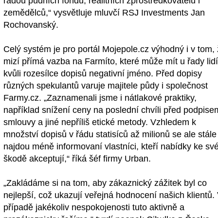
řadou půdních fondů, realitních zprostředkovatelů i
zemědělců,“ vysvětluje mluvčí RSJ Investments Jan
Rochovanský.
Celý systém je pro portál Mojepole.cz výhodný i v tom,
mizí přímá vazba na Farmíto, které může mít u řady lid
kvůli rozesílce dopisů negativní jméno. Před dopisy
různých spekulantů varuje majitele půdy i společnost
Farmy.cz. „Zaznamenali jsme i nátlakové praktiky,
například snížení ceny na poslední chvíli před podpise
smlouvy a jiné nepříliš etické metody. Vzhledem k
množství dopisů v řádu statisíců až milionů se ale stále
najdou méně informovaní vlastníci, kteří nabídky ke sv
škodě akceptují,“ říká šéf firmy Urban.
„Zakládáme si na tom, aby zákaznický zážitek byl co
nejlepší, což ukazují veřejná hodnocení našich klientů.
případě jakékoliv nespokojenosti tuto aktivně a