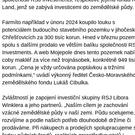
Land, jenž se zabývá investicemi do zemědělské půdy.
Farmíto například v únoru 2024 koupilo louku s
potenciálem budoucího stavebního pozemku v jihočes
Chřešťovicích za 300 tisíc korun. Hned v březnu poze
spolu s dalšími prodalo ve větším balíku společnosti R
Investments. A web Mojepole dnes tento pozemek nabí
coby makléř za více než trojnásobek, konkrétně 949 tis
korun. „Cena je vždy určována poptávkou a tržními
podmínkami,“ uvádí výkonný ředitel Česko-Moravskéh
zemědělského fondu Lukáš Cibulka.
Zvláštností je zapojení investiční skupiny RSJ Libora
Winklera a jeho partnerů. „Naším cílem je zachování
vzácné zemědělské půdy v naší zemi. Půdu scelujeme
rozvíjíme a podle našich potřeb dlouhodobě držíme či
prodáváme. Při nákupech a prodejích spolupracujeme 