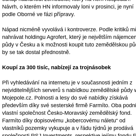
Návrh, o kterém HN informovaly loni v prosinci, je nyní
podle Oborné ve fázi přípravy.
Nápad nicméně vyvolává i kontroverze. Podle kritiků 
nahrávat holdingu Agrofert, který je největším nájemc
půdy v Česku a k možnosti koupit tuto zemědělskou p
by se tak dostal přednostně.
Koupí za 300 tisíc, nabízejí za trojnásobek
Při vyhledávání na internetu je v současnosti jedním z
nejviditelnějších serverů s nabídkou zemědělské půdy
Mojepole.cz. Polnosti a lesy do své nabídky získává
především díky své sesterské firmě Farmíto. Oba podn
vlastní společnost Česko-Moravský zemědělský fond.
Farmíto díky dopisovému „kobercovému náletu“ od
vlastníků pozemky vykupuje a v řádu týdnů je prodává
společnosti RSJ Investments, respektive jejímu fondu 