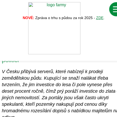
NOVÉ:
Zpráva o trhu s půdou za rok 2025 -
ZDE
.
Vykup pole po babičce. Pozemkoví
spekulanti hrají se zájemci o zemědělsko
půdu na schovávanou. Trendu si všímají i
politici
V Česku přibývá serverů, které nabízejí k prodeji
zemědělskou půdu. Kupující se snaží nalákat třeba
tvrzením, že jim investice do lesa či pole vynese přes
deset procent ročně, čímž prý poráží investice do zlata 
jiných nemovitostí. Za portály jsou však často ukryti
spekulanti, kteří pozemky nakupují pod cenou díky
hromadnému rozesílání dopisů s nabídkou majitelům n