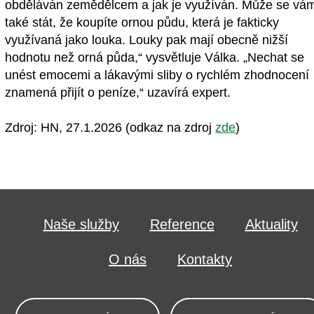
obděláván zemědělcem a jak je využíván. Může se vá
také stát, že koupíte ornou půdu, která je fakticky
využívaná jako louka. Louky pak mají obecně nižší
hodnotu než orná půda,“ vysvětluje Válka. „Nechat se
unést emocemi a lákavými sliby o rychlém zhodnocení
znamená přijít o peníze,“ uzavírá expert.
Zdroj: HN, 27.1.2026 (odkaz na zdroj
zde
)
Naše služby
Reference
Aktuality
O nás
Kontakty