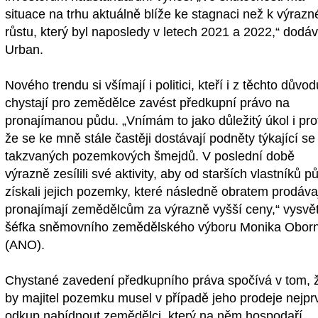
situace na trhu aktuálně blíže ke stagnaci než k výraz
růstu, který byl naposledy v letech 2021 a 2022,“ dodá
Urban.
Nového trendu si všímají i politici, kteří i z těchto důvod
chystají pro zemědělce zavést předkupní právo na
pronajímanou půdu. „Vnímám to jako důležitý úkol i pro
že se ke mně stále častěji dostávají podněty týkající se
takzvaných pozemkových šmejdů. V poslední době
výrazně zesílili své aktivity, aby od starších vlastníků p
získali jejich pozemky, které následně obratem prodávaj
pronajímají zemědělcům za výrazně vyšší ceny,“ vysvět
šéfka sněmovního zemědělského výboru Monika Obor
(ANO).
Chystané zavedení předkupního práva spočívá v tom, 
by majitel pozemku musel v případě jeho prodeje nejpr
odkup nabídnout zemědělci, který na něm hospodaří.