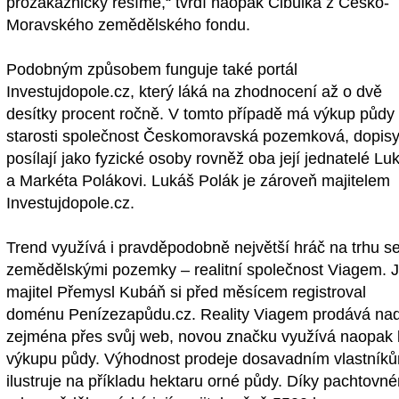
prozákaznicky řešíme,“ tvrdí naopak Cibulka z Česko-
Moravského zemědělského fondu.
Podobným způsobem funguje také portál
Investujdopole.cz, který láká na zhodnocení až o dvě
desítky procent ročně. V tomto případě má výkup půdy
starosti společnost Českomoravská pozemková, dopis
posílají jako fyzické osoby rovněž oba její jednatelé Lu
a Markéta Polákovi. Lukáš Polák je zároveň majitelem
Investujdopole.cz.
Trend využívá i pravděpodobně největší hráč na trhu s
zemědělskými pozemky – realitní společnost Viagem. J
majitel Přemysl Kubáň si před měsícem registroval
doménu Penízezapůdu.cz. Reality Viagem prodává na
zejména přes svůj web, novou značku využívá naopak 
výkupu půdy. Výhodnost prodeje dosavadním vlastník
ilustruje na příkladu hektaru orné půdy. Díky pachtovn