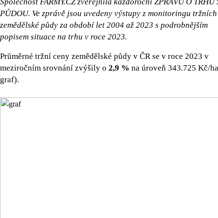
Společnost FARMY.CZ zveřejnila každoroční ZPRÁVU O TRHU 
PŮDOU. Ve zprávě jsou uvedeny výstupy z monitoringu tržních
zemědělské půdy za období let 2004 až 2023 s podrobnějším
popisem situace na trhu v roce 2023.
Průměrné tržní ceny zemědělské půdy v ČR se v roce 2023 v
meziročním srovnání zvýšily o
2,9 %
na úroveň 343.725 Kč/ha 
graf).