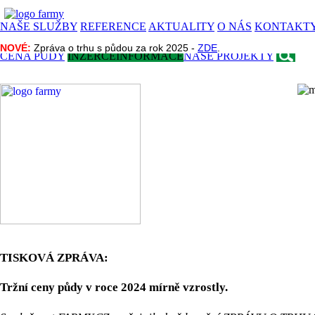
NAŠE SLUŽBY
REFERENCE
AKTUALITY
O NÁS
KONTAKT
NOVÉ:
NOVÉ:
Zpráva o trhu s půdou za rok 2025 -
Zpráva o trhu s půdou za rok 2025 -
ZDE
ZDE
.
.
CENA PŮDY
INZERCE
INFORMACE
NAŠE PROJEKTY
TISKOVÁ ZPRÁVA:
Tržní ceny půdy v roce 2024 mírně vzrostly.