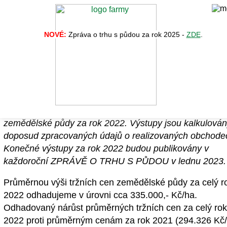
NOVÉ:
Zpráva o trhu s půdou za rok 2025 -
ZDE
.
Odhad vývoje tržních cen zemědělské pů
v roce 2022
Společnost FARMY.CZ zveřejnila odhad vývoje tržních
zemědělské půdy za rok 2022. Výstupy jsou kalkulován
doposud zpracovaných údajů o realizovaných obchode
Konečné výstupy za rok 2022 budou publikovány v
každoroční ZPRÁVĚ O TRHU S PŮDOU v lednu 2023.
Průměrnou výši tržních cen zemědělské půdy za celý r
2022 odhadujeme v úrovni cca 335.000,- Kč/ha.
Odhadovaný nárůst průměrných tržních cen za celý ro
2022 proti průměrným cenám za rok 2021 (294.326 Kč