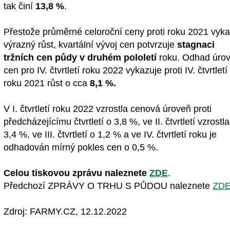
tak činí
13,8 %
.
Přestože průměrné celoroční ceny proti roku 2021 vyka
výrazný růst, kvartální vývoj cen potvrzuje
stagnaci
tržních cen půdy v druhém pololetí
roku. Odhad úro
cen pro IV. čtvrtletí roku 2022 vykazuje proti IV. čtvrtletí
roku 2021 růst o cca
8,1 %.
V I. čtvrtletí roku 2022 vzrostla cenová úroveň proti
předcházejícímu čtvrtletí o 3,8 %, ve II. čtvrtletí vzrostla
3,4 %, ve III. čtvrtletí o 1,2 % a ve IV. čtvrtletí roku je
odhadován mírný pokles cen o 0,5 %.
Celou tiskovou zprávu naleznete
ZDE
.
Předchozí ZPRÁVY O TRHU S PŮDOU naleznete
ZD
Zdroj: FARMY.CZ, 12.12.2022