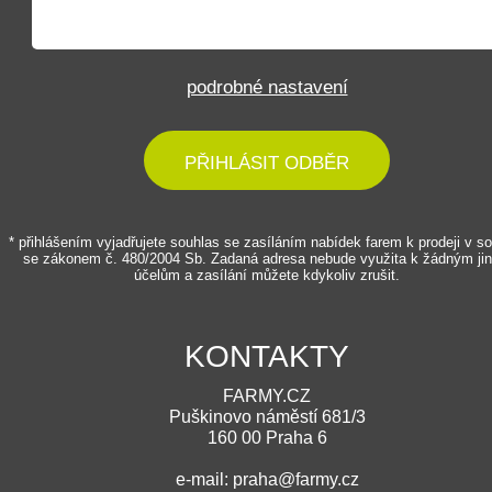
podrobné nastavení
PŘIHLÁSIT ODBĚR
* přihlášením vyjadřujete souhlas se zasíláním nabídek farem k prodeji v s
se zákonem č. 480/2004 Sb. Zadaná adresa nebude využita k žádným ji
účelům a zasílání můžete kdykoliv zrušit.
KONTAKTY
FARMY.CZ
Puškinovo náměstí 681/3
160 00 Praha 6
e-mail: praha@farmy.cz