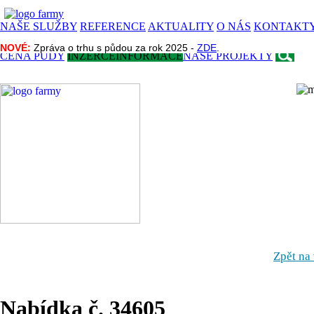
NAŠE SLUŽBY
REFERENCE
AKTUALITY
O NÁS
KONTAKT
NOVÉ:
NOVÉ:
Zpráva o trhu s půdou za rok 2025 -
Zpráva o trhu s půdou za rok 2025 -
ZDE
ZDE
.
.
CENA PŮDY
INZERCE
INFORMACE
NAŠE PROJEKTY
Zpět na
Nabídka č. 34605