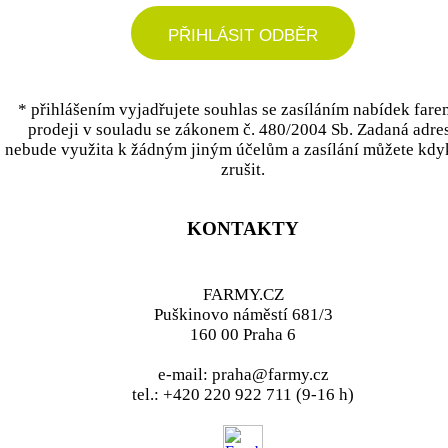
PŘIHLÁSIT ODBĚR
* přihlášením vyjadřujete souhlas se zasíláním nabídek fare
prodeji v souladu se zákonem č. 480/2004 Sb. Zadaná adre
nebude využita k žádným jiným účelům a zasílání můžete kdy
zrušit.
KONTAKTY
FARMY.CZ
Puškinovo náměstí 681/3
160 00 Praha 6
e-mail: praha@farmy.cz
tel.: +420 220 922 711 (9-16 h)