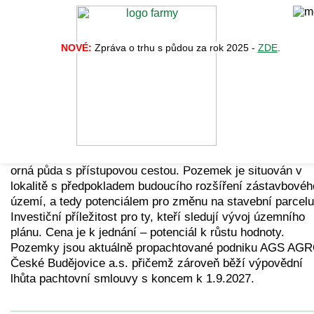
NOVÉ:
Zpráva o trhu s půdou za rok 2025 -
ZDE
.
Zpět na vý
Nabídka č. 34374
Prodej celistvého pozemku (par. č. 553/55) vedeného jak
orná půda s přístupovou cestou. Pozemek je situován v
lokalitě s předpokladem budoucího rozšíření zástavbovéh
území, a tedy potenciálem pro změnu na stavební parcelu
Investiční příležitost pro ty, kteří sledují vývoj územního
plánu. Cena je k jednání – potenciál k růstu hodnoty.
Pozemky jsou aktuálně propachtované podniku AGS AG
České Budějovice a.s. přičemž zároveň běží výpovědní
lhůta pachtovní smlouvy s koncem k 1.9.2027.