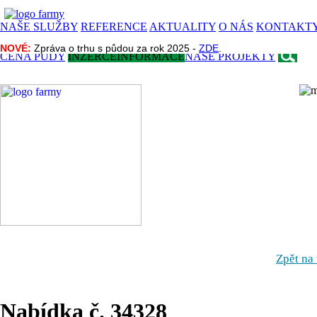
NAŠE SLUŽBY
REFERENCE
AKTUALITY
O NÁS
KONTAKT
NOVÉ:
NOVÉ:
Zpráva o trhu s půdou za rok 2025 -
Zpráva o trhu s půdou za rok 2025 -
ZDE
ZDE
.
.
CENA PŮDY
INZERCE
INFORMACE
NAŠE PROJEKTY
Zpět na
Nabídka č. 34328