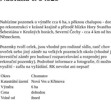
Nabízíme pozemek o výměře cca 6 ha, s pěknou chalupou - d
po rekonstrukci v krásné krajině a přírodě blízko Hory Svatého
Šebestiána v Krušných horách, Severní Čechy - cca 4 km od hr
Německem.
Pozemky tvoří celek, jsou vhodné pro rodinné sídlo, ranč chov 
oveček nebo jiný záměr na velkých pozemcích okolo (vhodné 
investiční záměr pro budoucí rozparcelování a rozprodej pro
rekreační pozemky). Podrobné informace a fotografie, či možn
využití - zašlu na vyžádání. RK nevolat ani nepsat!
Okres
Chomutov
Katastrální území
Nová Ves u Křimova
Výměra
6 ha
Cena
dohodou
Volné od
ihned