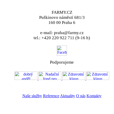
FARMY.CZ
Puškinovo náměstí 681/3
160 00 Praha 6
e-mail: praha@farmy.cz
tel.: +420 220 922 711 (9-16 h)
Podporujeme
VOS
GDPR
Naše služby
Reference
Aktuality
O nás
Kontakty
ZADAT NABÍDKU
ZADAT POPTÁVKU