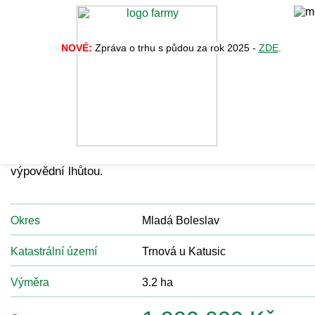
NOVÉ:
Zpráva o trhu s půdou za rok 2025 -
ZDE
.
Zpět na vý
Nabídka č. 33529
Prodam pole, obdelavane, nájemní smlouva s roční
výpovědní lhůtou.
Okres
Mladá Boleslav
Katastrální území
Trnová u Katusic
Výměra
3.2 ha