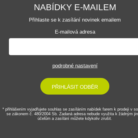
NABÍDKY E-MAILEM
Přihlaste se k zasílání novinek emailem
E-mailová adresa
podrobné nastavení
PŘIHLÁSIT ODBĚR
* přihlášením vyjadřujete souhlas se zasíláním nabídek farem k prodeji v s
se zákonem č. 480/2004 Sb. Zadaná adresa nebude využita k žádným ji
účelům a zasílání můžete kdykoliv zrušit.